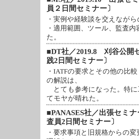
員２日間セミナー〕
・実例や経験談を交えながら
・適用範囲、ツール、監査内
た。
■DT社／2019.8 刈谷
践2日間セミナー〕
・IATFの要求とその他の比
の解説は、
とても参考になった。特に
てモヤが晴れた。
■PANASES社／出張セミナー 2
査員2日間セミナー〕
・要求事項と旧規格からの変