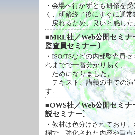
・会場へ行かずとも研修を受
く、研修終了後にすぐに通常
戻れるため、良いと感じた
■MRL社／Web公開セミナー 20
監査員セミナー〕
・ISO/TSなどの内部監査
れまでで一番分かり易く、
ためになりました。
テキスト、講義の中での演
す。
■OWS社／Web公開セミナー 20
説セミナー〕
・教材は色分けされており、
欄で、強化された内容や重点