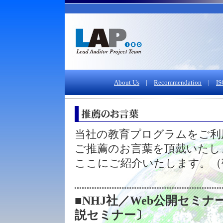
About Us
|
Recommendation
|
IS
当社の教育プログラムをご利
ご推薦のお言葉を頂戴いたし
ここにご紹介いたします。（
■NHJ社／Web公開セミナー 20
説セミナー〕